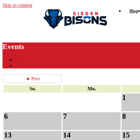
Skip to content
Blog
Events
Startseite
Events
◄ Prev
So.
Mo.
1
6
7
8
13
14
15