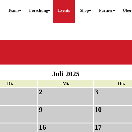
Teams
Forschung
Events
Shop
Partner
Über
Juli 2025
Di.
Mi.
Do.
2
3
9
10
16
17