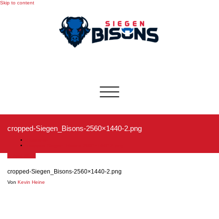
Skip to content
Toggle
navigation
cropped-Siegen_Bisons-2560×1440-2.png
Startseite
cropped-Siegen_Bisons-2560×1440-2.png
3. April 2019
cropped-Siegen_Bisons-2560×1440-2.png
Von
Kevin Heine