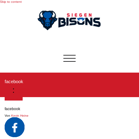
Skip to content
Toggle
navigation
facebook
Startseite
facebook
3. April 2019
facebook
Von
Kevin Heine