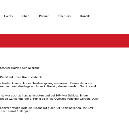
Events
Shop
Partner
Über uns
Kontakt
s viel Training sich auszahlt.
 Punkt auf unser Konto verbucht.
cks landen konnte. In der Overtime gelang es unseren Bisons dann am
konnte dann allerdings auch der 2. Punkt gehalten werden. Somit stand
nse war doch zu hart zu knacken und bei 80% war Schluss. In der
ben war konnte der 2. Punkt bis in die Overtime verteidigt werden. Durch
genommen wurde rollte die Bisons mit guten Ult Kombinationen, wie EMP +
m nach Punkt 1 stoppen.