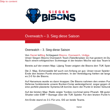
Skip to content
Overwatch – 3. Sieg diese Saison
29. Mai 2019
Overwatch – 3. Sieg diese Saison
Von
Daniel
in
Blog
Schlagwort
Bisons
,
Overwatch
,
Uniliga
Unser Siegen Bisons Overwatch Team (Tabellenplatz 11) hat gestern im Due
Nach einem erfolgreichen Scrimmage in der letzten Woche war das Team ber
Bereits auf der ersten Map: Lijiang Tower zeigten die Bisons den TUK Sp
Die 2. Map, Eichenwalde lief auch von Anfang an gut. Unser neuer Spieler
Ende den letzten Punkt einzunehmen. In der Verteidigung hielten sie la
es 2-0 für die Bisons.
Auf Hanamura wurde es dann knapper. Die Bisons nahmen den ersten Punkt 
Defense funktionierte unsere Bunker-Comp weitestgehend, sogar gegen die
eine perfekt platzierte Symetra-Ult konnte dann der Punkt in letzter Se
Auf der letzten Map: Rialto zeigte Yunikev nochmal seine Pharah. Mit gut
Shatter oder EMP + Barrage über die TUK Spieler. Für den letzten Punkt h
Am Ende stand es 3-1 Für uns, GG an beide Teams.
Daniel