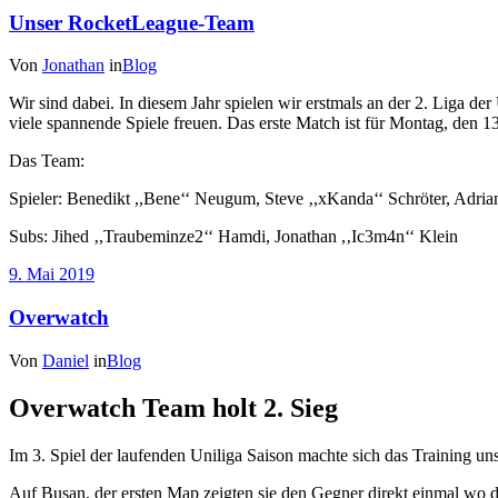
Unser RocketLeague-Team
Von
Jonathan
in
Blog
Wir sind dabei. In diesem Jahr spielen wir erstmals an der 2. Liga 
viele spannende Spiele freuen. Das erste Match ist für Montag, den 1
Das Team:
Spieler: Benedikt ,,Bene‘‘ Neugum, Steve ‚,xKanda‘‘ Schröter, Adrian
Subs: Jihed ‚,Traubeminze2‘‘ Hamdi, Jonathan ,‚Ic3m4n‘‘ Klein
9. Mai 2019
Overwatch
Von
Daniel
in
Blog
Overwatch Team holt 2. Sieg
Im 3. Spiel der laufenden Uniliga Saison machte sich das Training 
Auf Busan, der ersten Map zeigten sie den Gegner direkt einmal wo