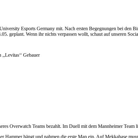
der University Esports Germany mit. Nach ersten Begegnungen bei den 
3.05. geplant. Wenn ihr nichts verpassen wollt, schaut auf unseren Soci
 ,,Levitas‘‘ Gebauer
unseres Overwatch Teams bezahlt. Im Duell mit dem Mannheimer Team li
 der Hammer hängt und nahmen die erste Map ein. Auf Mekkabase musst