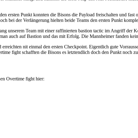
 ersten Punkt konnten die Bisons die Payload freischalten und fast o
doch bei der Verlängerung hielten beide Teams den ersten Punkt komple
lang unserem Team mit einer raffinierten bastion tactic im Angriff d
 man auch auf Bastion und das mit Erfolg. Die Mannheimer fanden kei
rreichten nit einmal den ersten Checkpoint. Eigentlich gute Vorrauss
time fight schafften die Bisons es letztendlich doch den Punkt noch z
n Overtime fight hier: