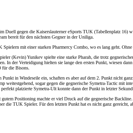
m Duell gegen die Kaiserslauterner eSports TUK (Tabellenplatz 16) wie
am bereit für den nächsten Gegner in der Uniliga.
UK Spielern mit einer starken Pharmercy Combo, wo es lang geht. Ohne
ieler (Kevin) Yunikev spielte eine starke Pharah, die trotz gegnerisc
n. In der Verteidigung hielten sie lange den ersten Punkt, wiesen da
 für die Bisons.
unkt in Windeseile ein, schaften es aber auf dem 2. Punkt nicht gan
mp weitestgehend, sogar gegen die gegnerische Symetra-Tactic mit int
ine perfekt platzierte Symetra-Ult konnte dann der Punkt in letzter S
t gutem Positioning machte er viel Druck auf die gegnerische Backlin
die TUK Spieler. Für den letzten Punkt hat es nicht ganz gereicht, ab