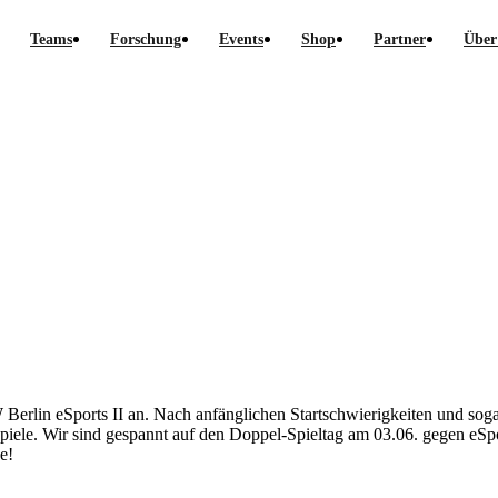
Teams
Forschung
Events
Shop
Partner
Über
in eSports II an. Nach anfänglichen Startschwierigkeiten und sogar 
 Spiele. Wir sind gespannt auf den Doppel-Spieltag am 03.06. gegen e
e!