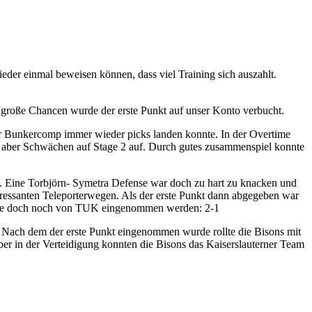
der einmal beweisen können, dass viel Training sich auszahlt.
 große Chancen wurde der erste Punkt auf unser Konto verbucht.
her Bunkercomp immer wieder picks landen konnte. In der Overtime
nn aber Schwächen auf Stage 2 auf. Durch gutes zusammenspiel konnte
z. Eine Torbjörn- Symetra Defense war doch zu hart zu knacken und
eressanten Teleporterwegen. Als der erste Punkt dann abgegeben war
ekunde doch noch von TUK eingenommen werden: 2-1
e. Nach dem der erste Punkt eingenommen wurde rollte die Bisons mit
er in der Verteidigung konnten die Bisons das Kaiserslauterner Team