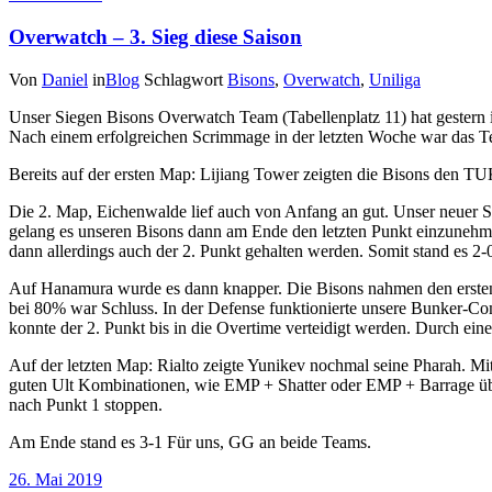
Overwatch – 3. Sieg diese Saison
Von
Daniel
in
Blog
Schlagwort
Bisons
,
Overwatch
,
Uniliga
Unser Siegen Bisons Overwatch Team (Tabellenplatz 11) hat gestern i
Nach einem erfolgreichen Scrimmage in der letzten Woche war das Te
Bereits auf der ersten Map: Lijiang Tower zeigten die Bisons den T
Die 2. Map, Eichenwalde lief auch von Anfang an gut. Unser neuer Sp
gelang es unseren Bisons dann am Ende den letzten Punkt einzunehme
dann allerdings auch der 2. Punkt gehalten werden. Somit stand es 2-0
Auf Hanamura wurde es dann knapper. Die Bisons nahmen den ersten P
bei 80% war Schluss. In der Defense funktionierte unsere Bunker-Co
konnte der 2. Punkt bis in die Overtime verteidigt werden. Durch e
Auf der letzten Map: Rialto zeigte Yunikev nochmal seine Pharah. Mi
guten Ult Kombinationen, wie EMP + Shatter oder EMP + Barrage über 
nach Punkt 1 stoppen.
Am Ende stand es 3-1 Für uns, GG an beide Teams.
26. Mai 2019