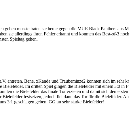
 geben musste traten sie heute gegen die MUE Black Panthers aus Müns
haben sie allerdings ihren Fehler erkannt und konnten das Best-of-3 no
sten Spieltag gehen.
e.V. antreten. Bene, xKanda und Traubeminze2 konnten sich im sehr kna
de Bielefelder. Im dritten Spiel gingen die Bielefelder mit einem 3:0 
nnten die Bielefelder das finale Tor erzielen und damit sich den erste
r Bielefelder festsetzen, jedoch fiel dann das Tor für die Bielefelder.
uns 3:1 geschlagen geben. GG an sehr starke Bielefelder!