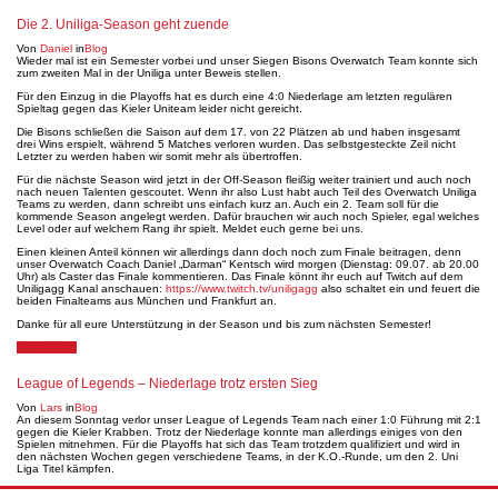
Die 2. Uniliga-Season geht zuende
Von
Daniel
in
Blog
Wieder mal ist ein Semester vorbei und unser Siegen Bisons Overwatch Team konnte sich
zum zweiten Mal in der Uniliga unter Beweis stellen.
Für den Einzug in die Playoffs hat es durch eine 4:0 Niederlage am letzten regulären
Spieltag gegen das Kieler Uniteam leider nicht gereicht.
Die Bisons schließen die Saison auf dem 17. von 22 Plätzen ab und haben insgesamt
drei Wins erspielt, während 5 Matches verloren wurden. Das selbstgesteckte Zeil nicht
Letzter zu werden haben wir somit mehr als übertroffen.
Für die nächste Season wird jetzt in der Off-Season fleißig weiter trainiert und auch noch
nach neuen Talenten gescoutet. Wenn ihr also Lust habt auch Teil des Overwatch Uniliga
Teams zu werden, dann schreibt uns einfach kurz an. Auch ein 2. Team soll für die
kommende Season angelegt werden. Dafür brauchen wir auch noch Spieler, egal welches
Level oder auf welchem Rang ihr spielt. Meldet euch gerne bei uns.
Einen kleinen Anteil können wir allerdings dann doch noch zum Finale beitragen, denn
unser Overwatch Coach Daniel „Darman“ Kentsch wird morgen (Dienstag: 09.07. ab 20.00
Uhr) als Caster das Finale kommentieren. Das Finale könnt ihr euch auf Twitch auf dem
Uniligagg Kanal anschauen:
https://www.twitch.tv/uniligagg
also schaltet ein und feuert die
beiden Finalteams aus München und Frankfurt an.
Danke für all eure Unterstützung in der Season und bis zum nächsten Semester!
7. Juli 2019
League of Legends – Niederlage trotz ersten Sieg
Von
Lars
in
Blog
An diesem Sonntag verlor unser League of Legends Team nach einer 1:0 Führung mit 2:1
gegen die Kieler Krabben. Trotz der Niederlage konnte man allerdings einiges von den
Spielen mitnehmen. Für die Playoffs hat sich das Team trotzdem qualifiziert und wird in
den nächsten Wochen gegen verschiedene Teams, in der K.O.-Runde, um den 2. Uni
Liga Titel kämpfen.