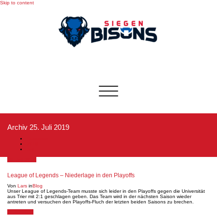
Skip to content
Toggle
navigation
Archiv 25. Juli 2019
Startseite
2019
Juli
25. Juli 2019
League of Legends – Niederlage in den Playoffs
Von
Lars
in
Blog
Unser League of Legends-Team musste sich leider in den Playoffs gegen die Universität
aus Trier mit 2:1 geschlagen geben. Das Team wird in der nächsten Saison wieder
antreten und versuchen den Playoffs-Fluch der letzten beiden Saisons zu brechen.
8. Juli 2019