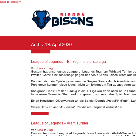
Skip to content
Archiv 19. April 2020
19. April 2020
League of Legends – Einzug in die erste Liga
Von
Lisa
in
Blog
Gestern hat unser erstes League of Legends Team am Wildcard Turnier der 
zweiten Game eine Niederlage gegen das AIX eSports Falsch Team aus Aac
Die nächsten vier Spiele gewannen die Siegen Bisons durch koordiniertes 
Problemen konnten diese jedoch nicht am folgendem Tag ausgetragen wer
Das große Finale um den Einzug in die 1. Liga war dann nach neun Stund
hatte unser Team die Oberhand und gewann souverän das Spiel. Nach insg
Einen Herzlichen Glückwunsch an die Spieler Dennis „PrettyPinkPutin“, Lars 
Vielen Dank an Jannik „Bensia“, der diesen Blogpost verfasst hat.
3. April 2020
League of Legends – Aram Turnier
Von
Lisa
in
Blog
Gestern hat unser League of Legends Team 1 am ersten ARAM-Mainia Turn