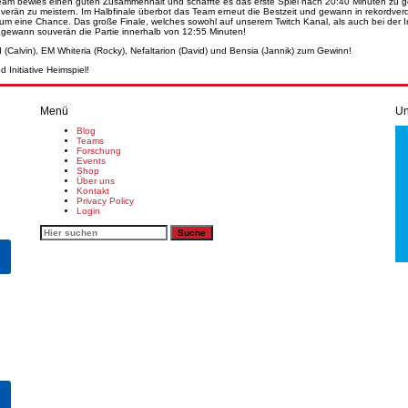
Team bewies einen guten Zusammenhalt und schaffte es das erste Spiel nach 20:40 Minuten zu g
verän zu meistern. Im Halbfinale überbot das Team erneut die Bestzeit und gewann in rekordve
ine Chance. Das große Finale, welches sowohl auf unserem Twitch Kanal, als auch bei der Initi
 gewann souverän die Partie innerhalb von 12:55 Minuten!
I (Calvin), EM Whiteria (Rocky), Nefaltarion (David) und Bensia (Jannik) zum Gewinn!
Initiative Heimspiel!
Menü
Un
Blog
Teams
Forschung
Events
Shop
Über uns
Kontakt
Privacy Policy
Login