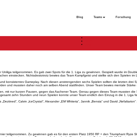
Blog
Teams
Forschung
Startseite
2020
April
Uniliga teilgenommen. Es gab zwei Spots für die 1. Liga zu gewinnen. Gespielt wurde im Double
hen einstecken. Nichtsdestotrotz bewies das Team Kampfgeist und stellte sich den Spielen im 
und konsistentes Gameplay. Nach diesen anstrengenden sechs Spielen sollten die letzten drei Spi
den und mussten daher noch am selben Abend stattfinden. Unser Team bewies mentale Stärke s
en, mit nur kurzen Pausen, gegen das Aachener Team. Genau gegen dieses Team mussten die Sie
esamt zehn Stunden und neun Spielen konnte unser Team endlich den Einzug in die 1. Liga fe
„Deztined“, Calvin „lceCrystaI“, Alexander „EM Whiteria“, Jannik „Bensia“ und David „Nefaltarion“ 
ier teilgenommen. Zu gewinnen gab es für den ersten Platz 1950 RP + den Triumphant Ryze Sk