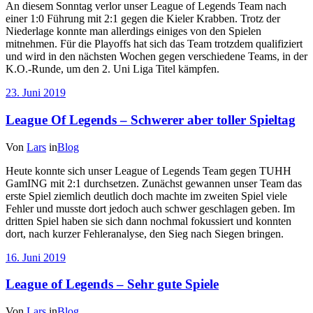
An diesem Sonntag verlor unser League of Legends Team nach
einer 1:0 Führung mit 2:1 gegen die Kieler Krabben. Trotz der
Niederlage konnte man allerdings einiges von den Spielen
mitnehmen. Für die Playoffs hat sich das Team trotzdem qualifiziert
und wird in den nächsten Wochen gegen verschiedene Teams, in der
K.O.-Runde, um den 2. Uni Liga Titel kämpfen.
23. Juni 2019
League Of Legends – Schwerer aber toller Spieltag
Von
Lars
in
Blog
Heute konnte sich unser League of Legends Team gegen TUHH
GamING mit 2:1 durchsetzen. Zunächst gewannen unser Team das
erste Spiel ziemlich deutlich doch machte im zweiten Spiel viele
Fehler und musste dort jedoch auch schwer geschlagen geben. Im
dritten Spiel haben sie sich dann nochmal fokussiert und konnten
dort, nach kurzer Fehleranalyse, den Sieg nach Siegen bringen.
16. Juni 2019
League of Legends – Sehr gute Spiele
Von
Lars
in
Blog