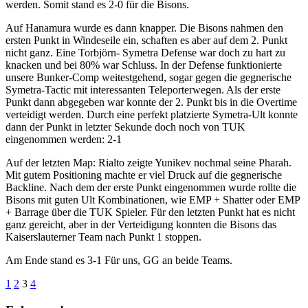
werden. Somit stand es 2-0 für die Bisons.
Auf Hanamura wurde es dann knapper. Die Bisons nahmen den
ersten Punkt in Windeseile ein, schaften es aber auf dem 2. Punkt
nicht ganz. Eine Torbjörn- Symetra Defense war doch zu hart zu
knacken und bei 80% war Schluss. In der Defense funktionierte
unsere Bunker-Comp weitestgehend, sogar gegen die gegnerische
Symetra-Tactic mit interessanten Teleporterwegen. Als der erste
Punkt dann abgegeben war konnte der 2. Punkt bis in die Overtime
verteidigt werden. Durch eine perfekt platzierte Symetra-Ult konnte
dann der Punkt in letzter Sekunde doch noch von TUK
eingenommen werden: 2-1
Auf der letzten Map: Rialto zeigte Yunikev nochmal seine Pharah.
Mit gutem Positioning machte er viel Druck auf die gegnerische
Backline. Nach dem der erste Punkt eingenommen wurde rollte die
Bisons mit guten Ult Kombinationen, wie EMP + Shatter oder EMP
+ Barrage über die TUK Spieler. Für den letzten Punkt hat es nicht
ganz gereicht, aber in der Verteidigung konnten die Bisons das
Kaiserslauterner Team nach Punkt 1 stoppen.
Am Ende stand es 3-1 Für uns, GG an beide Teams.
Seitennummerierung
1
2
3
4
der