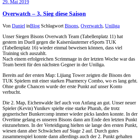
29. Mai 2019
Overwatch – 3. Sieg diese Saison
Von
Daniel
in
Blog
Schlagwort
Bisons
,
Overwatch
,
Uniliga
Unser Siegen Bisons Overwatch Team (Tabellenplatz 11) hat
gestern im Duell gegen die Kaiserslauterner eSports TUK
(Tabellenplatz 16) wieder einmal beweisen können, dass viel
Training sich auszahlt.
Nach einem erfolgreichen Scrimmage in der letzten Woche war das
Team bereit für den nächsten Gegner in der Uniliga.
Bereits auf der ersten Map: Lijiang Tower zeigten die Bisons den
TUK Spielern mit einer starken Pharmercy Combo, wo es lang geht.
Ohne große Chancen wurde der erste Punkt auf unser Konto
verbucht.
Die 2. Map, Eichenwalde lief auch von Anfang an gut. Unser neuer
Spieler (Kevin) Yunikev spielte eine starke Pharah, die trotz
gegnerischer Bunkercomp immer wieder picks landen konnte. In der
Overtime gelang es unseren Bisons dann am Ende den letzten Punkt
einzunehmen. In der Verteidigung hielten sie lange den ersten Punkt,
wiesen dann aber Schwächen auf Stage 2 auf. Durch gutes
zusammenspiel konnte dann allerdings auch der 2. Punkt gehalten