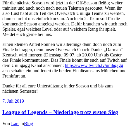
Für die nächste Season wird jetzt in der Off-Season fleißig weiter
trainiert und auch noch nach neuen Talenten gescoutet. Wenn ihr
also Lust habt auch Teil des Overwatch Uniliga Teams zu werden,
dann schreibt uns einfach kurz an. Auch ein 2. Team soll für die
kommende Season angelegt werden. Dafür brauchen wir auch noch
Spieler, egal welches Level oder auf welchem Rang ihr spielt.
Meldet euch gerne bei uns.
Einen kleinen Anteil können wir allerdings dann doch noch zum
Finale beitragen, denn unser Overwatch Coach Daniel „Darman“
Kentsch wird morgen (Dienstag: 09.07. ab 20.00 Uhr) als Caster
das Finale kommentieren. Das Finale könnt ihr euch auf Twitch auf
dem Uniligagg Kanal anschauen:
https://www.twitch.tv/uniligagg
also schaltet ein und feuert die beiden Finalteams aus München und
Frankfurt an.
Danke für all eure Unterstützung in der Season und bis zum
nächsten Semester!
7. Juli 2019
League of Legends – Niederlage trotz ersten Sieg
Von
Lars
in
Blog