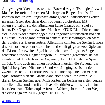
Von
Jonathan
in
Blog
Am gestrigen Abend musste unser RocketLeague-Team gleich zwei
Matches bestreiten. Im ersten Match gegen Bingen Impulse II
konnten sich unsere Jungs nach anfänglichen Startschwierigkeiten
im ersten Spiel aber dann doch souverän durchsetzen. Mit
einem 3:0 gaben sie den Bingenern keine Chance ein Spiel zu
holen. Der Gegner im zweiten Match war TUK Blau. Diese hatten
sich in der Woche zuvor gegen die Bingerner Durchsetzen können.
Das erste Spiel begann direkt mit einem sehr schwungvollen Start
der Spieler aus Kaiserslautern. Allerdings konnten die Siegen Bisons
das 0:2 noch zu einem 3:2 drehen und somit ging das erste Spiel an
die Bisons. Im zweiten Spiel hatte sich unsere Jungs aus Siegen
scheinbar auf den Gegner eingestellt. Souverän gewannen sie das
zweite Spiel. Doch direkt im Gegenzug kam TUK Blau in Spiel 3
zurück. Ohne auch nur einen Torschuss mussten die Siegener das
Spiel 3 hergeben. Mit einem Stand von 2:1 ging es also in den
zweiten Matchpoint für die Bisons. In einem spannenden vierten
Spiel konnten sich die Bisons dann aber auch durchsetzen. Mit
diesen beiden Siegen, über Mitfavoriten der begehrten ersten beiden
Tabellenplätze und damit den Playoffs, dürfen wir uns jetzt erstmal
über den ersten Tabellenplatz freuen. Weiter geht es auf dem Weg in
die erste Liga am 24.06. gegen UEH Ruby.
4. Juni 2019